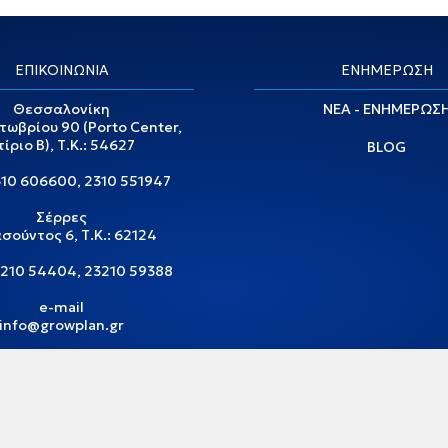
ΕΠΙΚΟΙΝΩΝΙΑ
ΕΝΗΜΕΡΩΣΗ
Θεσσαλονίκη
ΝΕΑ - ΕΝΗΜΕΡΩΣ
τωβρίου 90 (Porto Center,
τίριο Β), Τ.Κ.: 54627
BLOG
310 606600
,
2310 551947
Σέρρες
σούντος 6, Τ.Κ.: 62124
210 54404
,
23210 59388
e-mail
info@growplan.gr