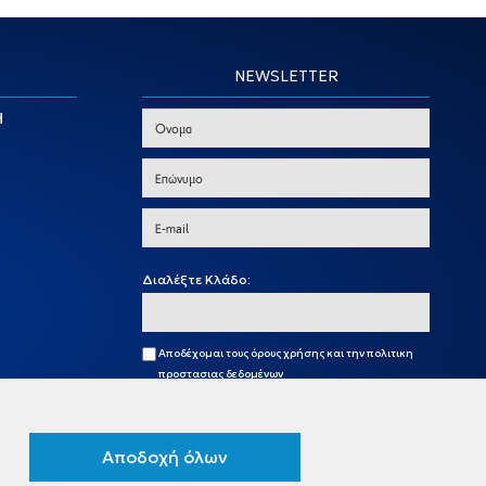
NEWSLETTER
Η
Διαλέξτε Κλάδο:
Αποδέχομαι τους
όρους χρήσης
και την
πολιτικη
προστασιας δεδομένων
Εγγραφή
Αποδοχή όλων