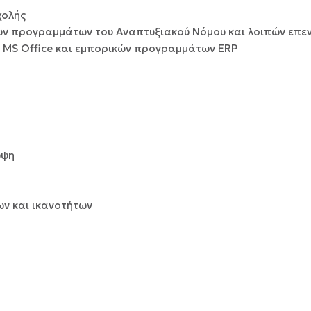
χολής
των προγραμμάτων του Αναπτυξιακού Νόμου και λοιπών επε
ν MS Office και εμπορικών προγραμμάτων ERP
υψη
ων και ικανοτήτων