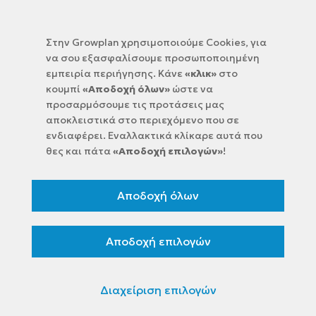
Στην Growplan χρησιμοποιούμε Cookies, για
να σου εξασφαλίσουμε προσωποποιημένη
εμπειρία περιήγησης. Κάνε
«κλικ»
στο
κουμπί
«Αποδοχή όλων»
ώστε να
προσαρμόσουμε τις προτάσεις μας
αποκλειστικά στο περιεχόμενο που σε
Διαλέξτε Κλάδο:
ενδιαφέρει. Εναλλακτικά κλίκαρε αυτά που
θες και πάτα
«Αποδοχή επιλογών»
!
Αποδέχομαι τους
όρους χρήσης
και την
πολιτικη
προστασιας δεδομένων
Αποδοχή όλων
Εγγραφή
Αποδοχή επιλογών
Διαχείριση επιλογών
Όροι χρήσης
Πολιτική προστασίας δεδομένων
Πολιτική
cookies