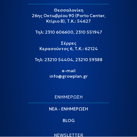
Θεσσαλονίκη
26ης Οκτωβρίου 90 (Porto Center,
Κτίριο Β), Τ.Κ.: 54627
Τηλ:
2310 606600
,
2310 551947
Σέρρες
Κερασούντος 6, Τ.Κ.: 62124
Τηλ:
23210 54404
,
23210 59388
e-mail
info@growplan.gr
ΕΝΗΜΕΡΩΣΗ
ΝΕΑ - ΕΝΗΜΕΡΩΣΗ
BLOG
NEWSLETTER