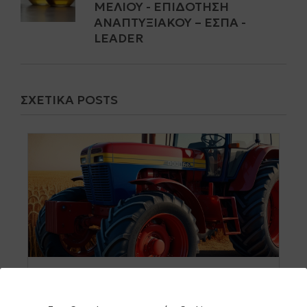
ΜΕΛΙΟΎ - ΕΠΙΔΌΤΗΣΗ
ΑΝΑΠΤΥΞΙΑΚΟΎ – ΕΣΠΑ -
LEADER
ΣΧΕΤΙΚΆ POSTS
19 ΟΚΤΩΒΡΙΟΥ 2024
0 comments
0 share