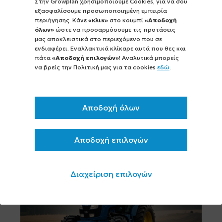
Στην Growplan χρησιμοποιούμε Cookies, για να σου
Υπάρχει ή πρόκειται να προκηρυχθεί
εξασφαλίσουμε προσωποποιημένη εμπειρία
πρόγραμμα για να επιδοτηθώ αγορά
περιήγησης. Κάνε
«κλικ»
στο κουμπί
«Αποδοχή
τρακτέρ μεγάλης ιπποδύναμης; Ποια η
όλων»
ώστε να προσαρμόσουμε τις προτάσεις
αλήθεια;...
μας αποκλειστικά στο περιεχόμενο που σε
Συνεχώς και περισσότερες είνα οι ανάγκες
ενδιαφέρει. Εναλλακτικά κλίκαρε αυτά που θες και
πάτα
«Αποδοχή επιλογών»
! Αναλυτικά μπορείς
των αγροτών σχετικά με την αγορά
να βρείς την Πολιτική μας για τα cookies
εδώ
.
τρακτέρ μεγαλύτερης ιπποδύναμης.
Υπάρχουν όμως προγράμματα για να το
επιδοτηθούν; [...]
Αποδοχή όλων
περισσότερα >
Αποδοχή επιλογών
Διαχείριση επιλογών