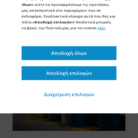
Οι προϋποθέσεις για τη χρηματοδότηση
όλων»
ώστε να προσαρμόσουμε τις προτάσεις
ξενοδοχειακών μονάδων στα πλαίσια
μας αποκλειστικά στο περιεχόμενο που σε
ενδιαφέρει. Εναλλακτικά κλίκαρε αυτά που θες και
προγραμμάτων τα οποία δύνανται να
πάτα
«Αποδοχή επιλογών»
! Αναλυτικά μπορείς
υλοποιηθούν μέσω του Υπ.Α.Α.Τ.
να βρείς την Πολιτική μας για τα cookies
εδώ
.
παρατίθενται κάτωθι. [...]
περισσότερα >
Αποδοχή όλων
Αποδοχή επιλογών
Διαχείριση επιλογών