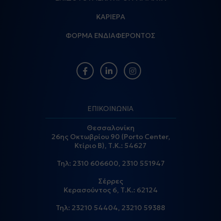
ΚΑΡΙΕΡΑ
ΦΟΡΜΑ ΕΝΔΙΑΦΕΡΟΝΤΟΣ
ΕΠΙΚΟΙΝΩΝΙΑ
Θεσσαλονίκη
26ης Οκτωβρίου 90 (Porto Center,
Κτίριο Β), Τ.Κ.: 54627
Τηλ:
2310 606600
,
2310 551947
Σέρρες
Κερασούντος 6, Τ.Κ.: 62124
Τηλ:
23210 54404
,
23210 59388