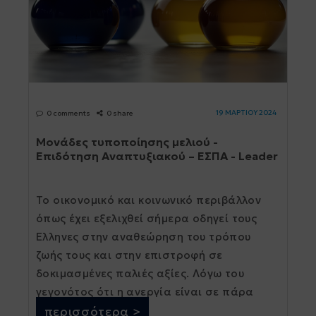
19 ΜΑΡΤΙΟΥ 2024
0 comments
0 share
Μονάδες τυποποίησης μελιού -
Επιδότηση Αναπτυξιακού – ΕΣΠΑ - Leader
Το οικονομικό και κοινωνικό περιβάλλον
όπως έχει εξελιχθεί σήμερα οδηγεί τους
Έλληνες στην αναθεώρηση του τρόπου
ζωής τους και στην επιστροφή σε
δοκιμασμένες παλιές αξίες. Λόγω του
γεγονότος ότι η ανεργία είναι σε πάρα
πολύ υψηλά επίπεδα και πολλοί νέοι
περισσότερα >