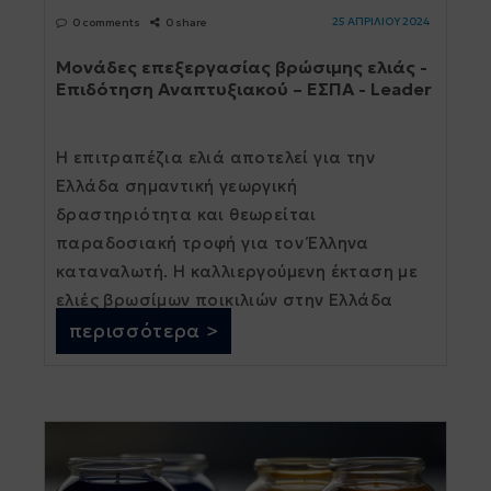
25 ΑΠΡΙΛΙΟΥ 2024
0 comments
0 share
Μονάδες επεξεργασίας βρώσιμης ελιάς -
Επιδότηση Αναπτυξιακού – ΕΣΠΑ - Leader
Η επιτραπέζια ελιά αποτελεί για την
Ελλάδα σηµαντική γεωργική
δραστηριότητα και θεωρείται
παραδοσιακή τροφή για τον Έλληνα
καταναλωτή. Η καλλιεργούµενη έκταση µε
ελιές βρωσίµων ποικιλιών στην Ελλάδα
εκτιµάται σε 10.000 χιλιάδες στρέµµατα
περισσότερα >
περίπου. Η µέση ετήσια παραγωγή [...]