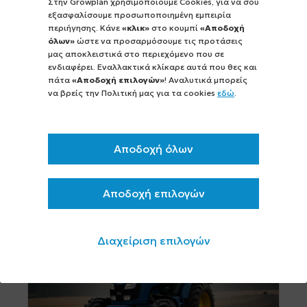
Στην Growplan χρησιμοποιούμε Cookies, για να σου
Υπάρχει ή πρόκειται να προκηρυχθεί
εξασφαλίσουμε προσωποποιημένη εμπειρία
πρόγραμμα για να επιδοτηθώ αγορά
περιήγησης. Κάνε
«κλικ»
στο κουμπί
«Αποδοχή
τρακτέρ μεγάλης ιπποδύναμης; Ποια η
όλων»
ώστε να προσαρμόσουμε τις προτάσεις
αλήθεια;...
μας αποκλειστικά στο περιεχόμενο που σε
Συνεχώς και περισσότερες είνα οι ανάγκες
ενδιαφέρει. Εναλλακτικά κλίκαρε αυτά που θες και
πάτα
«Αποδοχή επιλογών»
! Αναλυτικά μπορείς
των αγροτών σχετικά με την αγορά
να βρείς την Πολιτική μας για τα cookies
εδώ
.
τρακτέρ μεγαλύτερης ιπποδύναμης.
Υπάρχουν όμως προγράμματα για να το
επιδοτηθούν; [...]
Αποδοχή όλων
περισσότερα >
Αποδοχή επιλογών
Διαχείριση επιλογών