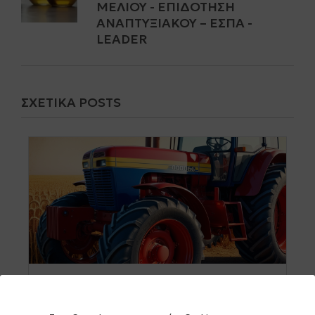
ΜΕΛΙΟΎ - ΕΠΙΔΌΤΗΣΗ
ΑΝΑΠΤΥΞΙΑΚΟΎ – ΕΣΠΑ -
LEADER
ΣΧΕΤΙΚΆ POSTS
19 ΟΚΤΩΒΡΙΟΥ 2024
0 comments
0 share