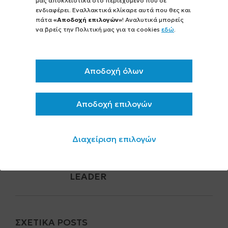
μας αποκλειστικά στο περιεχόμενο που σε
ΜΕΤΑΠΟΊΗΣΗ ΑΓΡΟΤΙΚΏΝ
ενδιαφέρει. Εναλλακτικά κλίκαρε αυτά που θες και
πάτα
«Αποδοχή επιλογών»
! Αναλυτικά μπορείς
ΠΡΟΪΌΝΤΩΝ;
να βρείς την Πολιτική μας για τα cookies
εδώ
.
25 ΑΠΡΙΛΙΟΥ 2024
ΜΟΝΆΔΕΣ ΕΠΕΞΕΡΓΑΣΊΑΣ
Αποδοχή όλων
ΒΡΏΣΙΜΗΣ ΕΛΙΆΣ -
ΕΠΙΔΌΤΗΣΗ ΑΝΑΠΤΥΞΙΑΚΟΎ –
ΕΣΠΑ - LEADER
Αποδοχή επιλογών
19 ΜΑΡΤΙΟΥ 2024
Διαχείριση επιλογών
ΜΟΝΆΔΕΣ ΤΥΠΟΠΟΊΗΣΗΣ
ΜΕΛΙΟΎ - ΕΠΙΔΌΤΗΣΗ
ΑΝΑΠΤΥΞΙΑΚΟΎ – ΕΣΠΑ -
LEADER
ΣΧΕΤΙΚΆ POSTS