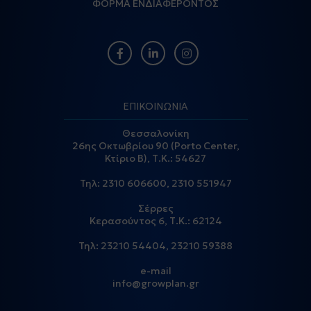
ΦΟΡΜΑ ΕΝΔΙΑΦΕΡΟΝΤΟΣ
ΕΠΙΚΟΙΝΩΝΙΑ
Θεσσαλονίκη
26ης Οκτωβρίου 90 (Porto Center,
Κτίριο Β), Τ.Κ.: 54627
Τηλ:
2310 606600
,
2310 551947
Σέρρες
Κερασούντος 6, Τ.Κ.: 62124
Τηλ:
23210 54404
,
23210 59388
e-mail
info@growplan.gr