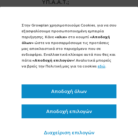
ΥΠ.Α.Α.Τ.;
19 ΟΚΤΩΒΡΙΟΥ 2024
Στην Growplan χρησιμοποιούμε Cookies, για να σου
ΥΠΆΡΧΕΙ Ή ΠΡΌΚΕΙΤΑΙ ΝΑ Π
εξασφαλίσουμε προσωποποιημένη εμπειρία
ΡΟΚΗΡΥΧΘΕΊ ΠΡΌΓΡΑΜΜΑ Γ
περιήγησης. Κάνε
«κλικ»
στο κουμπί
«Αποδοχή
ΙΑ ΝΑ ΕΠΙΔΟΤΗΘΏ ΑΓΟΡΆ Τ
όλων»
ώστε να προσαρμόσουμε τις προτάσεις
ΡΑΚΤΈΡ ΜΕΓΆΛΗΣ Ι
μας αποκλειστικά στο περιεχόμενο που σε
ενδιαφέρει. Εναλλακτικά κλίκαρε αυτά που θες και
ΠΠΟΔΎΝΑΜΗΣ; ΠΟΙΑ Η Α
πάτα
«Αποδοχή επιλογών»
! Αναλυτικά μπορείς
ΛΉΘΕΙΑ;
να βρείς την Πολιτική μας για τα cookies
εδώ
.
05 ΟΚΤΩΒΡΙΟΥ 2024
ΠΟΙΑ ΠΡΟΓΡΆΜΜΑΤΑ
Αποδοχή όλων
ΑΝΑΜΈΝΟΝΤΑΙ ΣΎΝΤΟΜΑ
ΣΧΕΤΙΚΆ ΜΕ ΤΗΝ
ΜΕΤΑΠΟΊΗΣΗ ΑΓΡΟΤΙΚΏΝ
Αποδοχή επιλογών
ΠΡΟΪΌΝΤΩΝ;
Διαχείριση επιλογών
25 ΑΠΡΙΛΙΟΥ 2024