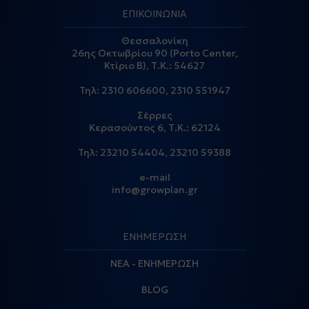
ΕΠΙΚΟΙΝΩΝΙΑ
Θεσσαλονίκη
26ης Οκτωβρίου 90 (Porto Center,
Κτίριο Β), Τ.Κ.: 54627
Τηλ:
2310 606600
,
2310 551947
Σέρρες
Κερασούντος 6, Τ.Κ.: 62124
Τηλ:
23210 54404
,
23210 59388
e-mail
info@growplan.gr
ΕΝΗΜΕΡΩΣΗ
ΝΕΑ - ΕΝΗΜΕΡΩΣΗ
BLOG