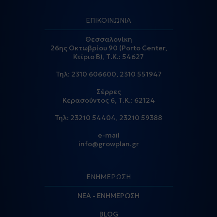
ΕΠΙΚΟΙΝΩΝΙΑ
Θεσσαλονίκη
26ης Οκτωβρίου 90 (Porto Center,
Κτίριο Β), Τ.Κ.: 54627
Τηλ:
2310 606600
,
2310 551947
Σέρρες
Κερασούντος 6, Τ.Κ.: 62124
Τηλ:
23210 54404
,
23210 59388
e-mail
info@growplan.gr
ΕΝΗΜΕΡΩΣΗ
ΝΕΑ - ΕΝΗΜΕΡΩΣΗ
BLOG