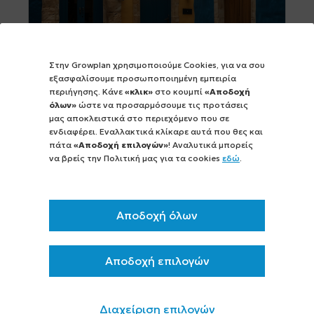
Στην Growplan χρησιμοποιούμε Cookies, για να σου
εξασφαλίσουμε προσωποποιημένη εμπειρία
περιήγησης. Κάνε
«κλικ»
στο κουμπί
«Αποδοχή
όλων»
ώστε να προσαρμόσουμε τις προτάσεις
08 ΑΠΡΙΛΙΟΥ 2025
0 comments
0 share
μας αποκλειστικά στο περιεχόμενο που σε
ενδιαφέρει. Εναλλακτικά κλίκαρε αυτά που θες και
Ποιες είναι οι προϋποθέσεις για την
πάτα
«Αποδοχή επιλογών»
! Αναλυτικά μπορείς
επιδότηση ξενοδοχειακών μονάδων μέσω
να βρείς την Πολιτική μας για τα cookies
εδώ
.
του Υπ.Α.Α.Τ.;
Οι προϋποθέσεις για τη χρηματοδότηση
ξενοδοχειακών μονάδων στα πλαίσια
Αποδοχή όλων
προγραμμάτων τα οποία δύνανται να
υλοποιηθούν μέσω του Υπ.Α.Α.Τ.
Αποδοχή επιλογών
παρατίθενται κάτωθι. [...]
περισσότερα >
Διαχείριση επιλογών