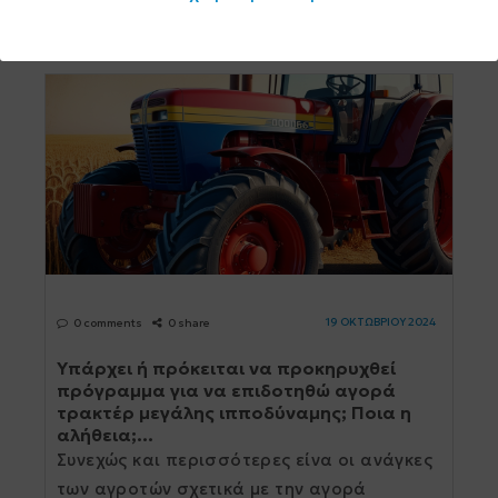
19 ΟΚΤΩΒΡΙΟΥ 2024
0 comments
0 share
Υπάρχει ή πρόκειται να προκηρυχθεί
πρόγραμμα για να επιδοτηθώ αγορά
τρακτέρ μεγάλης ιπποδύναμης; Ποια η
αλήθεια;...
Συνεχώς και περισσότερες είνα οι ανάγκες
των αγροτών σχετικά με την αγορά