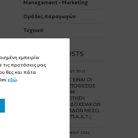
Μanagement - Marketing
Ομάδες παραγωγών
Τεχνικά
ΠΡΌΣΦΑΤΑ POSTS
οιημένη εμπειρία
 τις προτάσεις μας
ου θες και πάτα
08 ΑΠΡΙΛΙΟΥ 2025
kies
εδώ
.
ΠΟΙΕΣ ΕΊΝΑΙ ΟΙ
ΠΡΟΫΠΟΘΈΣΕΙΣ
ΓΙΑ ΤΗΝ
ΕΠΙΔΌΤΗΣΗ
ΞΕΝΟΔΟΧΕΙΑΚΏΝ
ΜΟΝΆΔΩΝ ΜΈΣΩ
ΤΟΥ ΥΠ.Α.Α.Τ.;
19 ΟΚΤΩΒΡΙΟΥ 2024