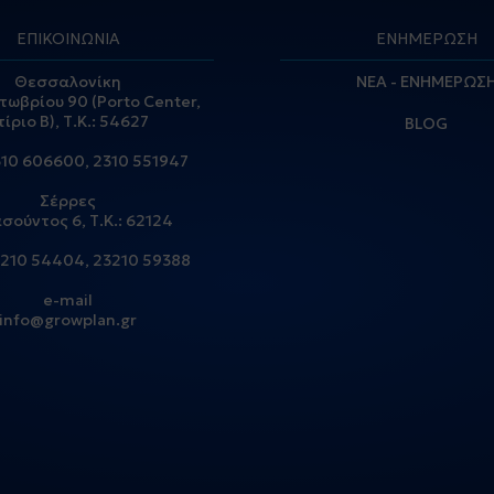
ΕΠΙΚΟΙΝΩΝΙΑ
ΕΝΗΜΕΡΩΣΗ
Θεσσαλονίκη
ΝΕΑ - ΕΝΗΜΕΡΩΣ
τωβρίου 90 (Porto Center,
τίριο Β), Τ.Κ.: 54627
BLOG
310 606600
,
2310 551947
Σέρρες
σούντος 6, Τ.Κ.: 62124
210 54404
,
23210 59388
e-mail
info@growplan.gr