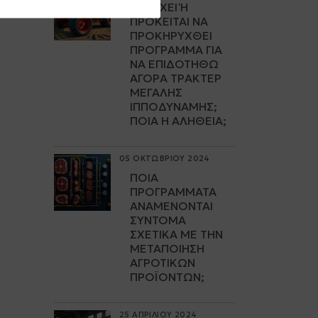
ΥΠΆΡΧΕΙ Ή Π
ΡΌΚΕΙΤΑΙ ΝΑ Π
ΡΟΚΗΡΥΧΘΕΊ Π
ΡΌΓΡΑΜΜΑ ΓΙΑ Ν
Α ΕΠΙΔΟΤΗΘΏ Α
ΓΟΡΆ ΤΡΑΚΤΈΡ Μ
ΕΓΆΛΗΣ Ι
ΠΠΟΔΎΝΑΜΗΣ; Π
ΟΙΑ Η ΑΛΉΘΕΙΑ;
05 ΟΚΤΩΒΡΙΟΥ 2024
ΠΟΙΑ
ΠΡΟΓΡΆΜΜΑΤΑ
ΑΝΑΜΈΝΟΝΤΑΙ
ΣΎΝΤΟΜΑ
ΣΧΕΤΙΚΆ ΜΕ ΤΗΝ
ΜΕΤΑΠΟΊΗΣΗ
ΑΓΡΟΤΙΚΏΝ
ΠΡΟΪΌΝΤΩΝ;
25 ΑΠΡΙΛΙΟΥ 2024