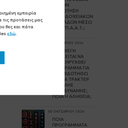
ΓΙΑ ΤΗΝ
ΕΠΙΔΌΤΗΣΗ
οιημένη εμπειρία
ΞΕΝΟΔΟΧΕΙΑΚΏΝ
 τις προτάσεις μας
ΜΟΝΆΔΩΝ ΜΈΣΩ
ου θες και πάτα
ΤΟΥ ΥΠ.Α.Α.Τ.;
kies
εδώ
.
19 ΟΚΤΩΒΡΙΟΥ 2024
ΥΠΆΡΧΕΙ Ή Π
ΡΌΚΕΙΤΑΙ ΝΑ Π
ΡΟΚΗΡΥΧΘΕΊ Π
ΡΌΓΡΑΜΜΑ ΓΙΑ Ν
Α ΕΠΙΔΟΤΗΘΏ Α
ΓΟΡΆ ΤΡΑΚΤΈΡ Μ
ΕΓΆΛΗΣ Ι
ΠΠΟΔΎΝΑΜΗΣ; Π
ΟΙΑ Η ΑΛΉΘΕΙΑ;
05 ΟΚΤΩΒΡΙΟΥ 2024
ΠΟΙΑ
ΠΡΟΓΡΆΜΜΑΤΑ