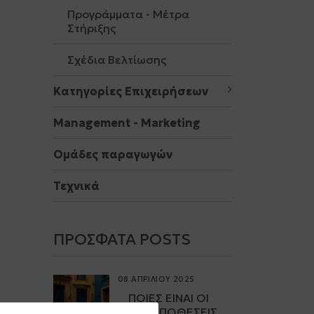
Προγράμματα - Μέτρα
Στήριξης
Σχέδια Βελτίωσης
Κατηγορίες Επιχειρήσεων
Μanagement - Marketing
Ομάδες παραγωγών
Τεχνικά
ΠΡΌΣΦΑΤΑ POSTS
08 ΑΠΡΙΛΙΟΥ 2025
ΠΟΙΕΣ ΕΊΝΑΙ ΟΙ
ΠΡΟΫΠΟΘΈΣΕΙΣ