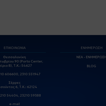
ΕΠΙΚΟΙΝΩΝΙΑ
ΕΝΗΜΕΡΩΣΗ
Θεσσαλονίκη
ΝΕΑ - ΕΝΗΜΕΡΩΣ
τωβρίου 90 (Porto Center,
τίριο Β), Τ.Κ.: 54627
BLOG
310 606600
,
2310 551947
Σέρρες
σούντος 6, Τ.Κ.: 62124
210 54404
,
23210 59388
e-mail