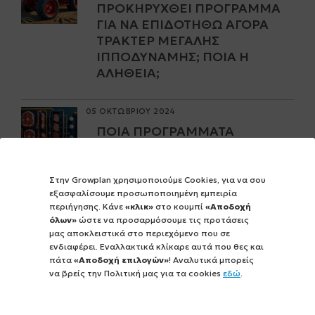
ΡΟΚΗΡΥΧΘΕΊ ΠΡΌΓΡΑΜΜΑ Γ
ΙΑ ΝΑ ΕΠΙΔΟΤΗΘΏ ΑΓΟΡΆ Τ
ΡΑΚΤΈΡ ΜΕΓΆΛΗΣ Ι
ΠΠΟΔΎΝΑΜΗΣ; ΠΟΙΑ Η Α
ΛΉΘΕΙΑ;
05 ΟΚΤΩΒΡΙΟΥ 2024
ΠΟΙΑ ΠΡΟΓΡΆΜΜΑΤΑ
ΑΝΑΜΈΝΟΝΤΑΙ ΣΎΝΤΟΜΑ
ΣΧΕΤΙΚΆ ΜΕ ΤΗΝ
ΜΕΤΑΠΟΊΗΣΗ ΑΓΡΟΤΙΚΏΝ
Στην Growplan χρησιμοποιούμε Cookies, για να σου
εξασφαλίσουμε προσωποποιημένη εμπειρία
ΠΡΟΪΌΝΤΩΝ;
περιήγησης. Κάνε
«κλικ»
στο κουμπί
«Αποδοχή
όλων»
ώστε να προσαρμόσουμε τις προτάσεις
μας αποκλειστικά στο περιεχόμενο που σε
25 ΑΠΡΙΛΙΟΥ 2024
ενδιαφέρει. Εναλλακτικά κλίκαρε αυτά που θες και
ΜΟΝΆΔΕΣ ΕΠΕΞΕΡΓΑΣΊΑΣ
πάτα
«Αποδοχή επιλογών»
! Αναλυτικά μπορείς
ΒΡΏΣΙΜΗΣ ΕΛΙΆΣ -
να βρείς την Πολιτική μας για τα cookies
εδώ
.
ΕΠΙΔΌΤΗΣΗ ΑΝΑΠΤΥΞΙΑΚΟΎ –
ΕΣΠΑ - LEADER