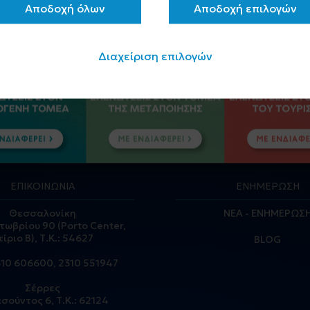
Αποδοχή όλων
Αποδοχή επιλογών
Διαχείριση επιλογών
ΕΠΙΚΟΙΝΩΝΙΑ
ΕΝΗΜΕΡΩΣΗ
Θεσσαλονίκη
ΝΕΑ - ΕΝΗΜΕΡΩΣ
τωβρίου 90 (Porto Center,
τίριο Β), Τ.Κ.: 54627
BLOG
310 606600
,
2310 551947
Σέρρες
σούντος 6, Τ.Κ.: 62124