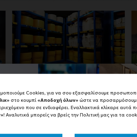
Π3-77-4.1 Στήριξη για τοπική ανάπτυξη
μέσω του LEADER
ιμοποιούμε Cookies, για να σου εξασφαλίσουμε προσωποπ
λικ»
στο κουμπί
«Αποδοχή όλων»
ώστε να προσαρμόσουμε
ριεχόμενο που σε ενδιαφέρει. Εναλλακτικά κλίκαρε αυτά π
Αναμένεται εντός του έτους 2026.
ν»
! Αναλυτικά μπορείς να βρείς την Πολιτική μας για τα coo
Ι
περισσότερα >