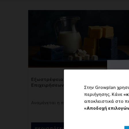
Εξωστρέφεια Μικρομεσαίων
Επιχειρήσεων
Στην Growplan χρησ
περιήγησης. Κάνε
«κ
αποκλειστικά στο πε
Αναμένεται η πρόσκληση του προγράμματος
«Αποδοχή επιλογώ
περισσότερα >