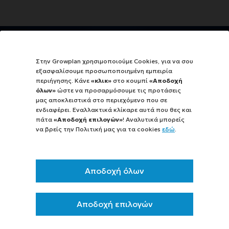
ΣΧΕΤΙΚΑ ΜΕ ΕΜΑΣ
Στην Growplan χρησιμοποιούμε Cookies, για να σου
ΕΤΑΙΡΕΙΑ
εξασφαλίσουμε προσωποποιημένη εμπειρία
περιήγησης. Κάνε
«κλικ»
στο κουμπί
«Αποδοχή
ΚΛΑΔΟΙ ΕΞΕΙΔΙΚΕΥΣΗΣ
όλων»
ώστε να προσαρμόσουμε τις προτάσεις
μας αποκλειστικά στο περιεχόμενο που σε
ΥΠΗΡΕΣΙΕΣ
ενδιαφέρει. Εναλλακτικά κλίκαρε αυτά που θες και
πάτα
«Αποδοχή επιλογών»
! Αναλυτικά μπορείς
ΝΕΑ - ΕΝΗΜΕΡΩΣΗ
να βρείς την Πολιτική μας για τα cookies
εδώ
.
ΠΕΛΑΤΟΛΟΓΙΟ
ΕΠΙΔΟΤΟΥΜΕΝΑ ΠΡΟΓΡΑΜΜΑΤΑ
Αποδοχή όλων
ΚΑΡΙΕΡΑ
ΦΟΡΜΑ ΕΝΔΙΑΦΕΡΟΝΤΟΣ
Αποδοχή επιλογών