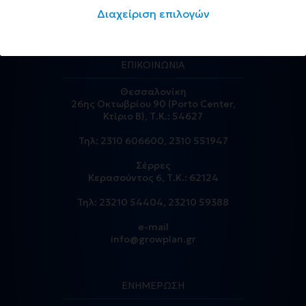
Διαχείριση επιλογών
ΕΠΙΚΟΙΝΩΝΙΑ
Θεσσαλονίκη
26ης Οκτωβρίου 90 (Porto Center,
Κτίριο Β), Τ.Κ.: 54627
Τηλ:
2310 606600
,
2310 551947
Σέρρες
Κερασούντος 6, Τ.Κ.: 62124
Τηλ:
23210 54404
,
23210 59388
e-mail
info@growplan.gr
ΕΝΗΜΕΡΩΣΗ