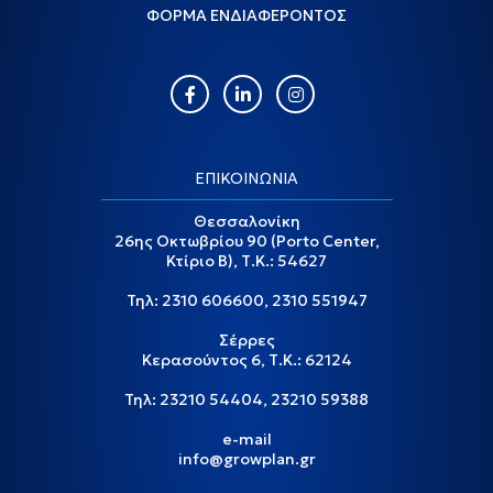
ΦΟΡΜΑ ΕΝΔΙΑΦΕΡΟΝΤΟΣ
ΕΠΙΚΟΙΝΩΝΙΑ
Θεσσαλονίκη
26ης Οκτωβρίου 90 (Porto Center,
Κτίριο Β), Τ.Κ.: 54627
Τηλ:
2310 606600
,
2310 551947
Σέρρες
Κερασούντος 6, Τ.Κ.: 62124
Τηλ:
23210 54404
,
23210 59388
e-mail
info@growplan.gr