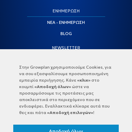
ΕΝΗΜΕΡΩΣΗ
ΝΕΑ - ΕΝΗΜΕΡΩΣΗ
BLOG
NEWSLETTER
Στην Growplan χρησιμοποιούμε Cookies, για
να σου εξασφαλίσουμε προσωποποιημένη
εμπειρία περιήγησης. Κάνε
«κλικ»
στο
κουμπί
«Αποδοχή όλων»
ώστε να
προσαρμόσουμε τις προτάσεις μας
αποκλειστικά στο περιεχόμενο που σε
Διαλέξτε Κλάδο:
ενδιαφέρει. Εναλλακτικά κλίκαρε αυτά που
θες και πάτα
«Αποδοχή επιλογών»
!
Αποδέχομαι τους
όρους χρήσης
και την
πολιτικη
προστασιας δεδομένων
Αποδοχή όλων