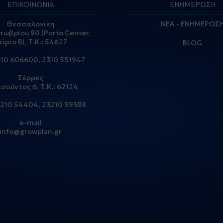
ΕΠΙΚΟΙΝΩΝΙΑ
ΕΝΗΜΕΡΩΣΗ
Θεσσαλονίκη
ΝΕΑ - ΕΝΗΜΕΡΩΣ
τωβρίου 90 (Porto Center,
τίριο Β), Τ.Κ.: 54627
BLOG
310 606600
,
2310 551947
Σέρρες
σούντος 6, Τ.Κ.: 62124
210 54404
,
23210 59388
e-mail
info@growplan.gr