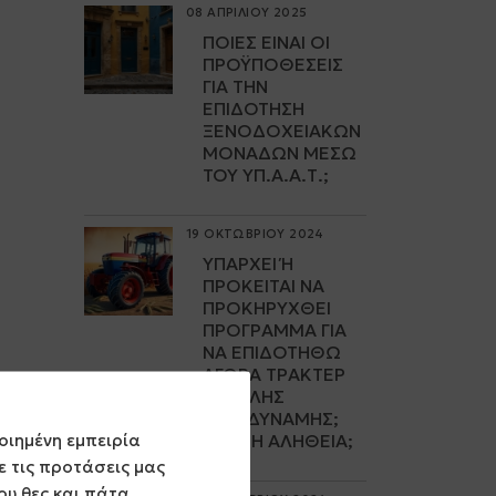
08 ΑΠΡΙΛΙΟΥ 2025
ΠΟΙΕΣ ΕΊΝΑΙ ΟΙ
ΠΡΟΫΠΟΘΈΣΕΙΣ
ΓΙΑ ΤΗΝ
ΕΠΙΔΌΤΗΣΗ
ΞΕΝΟΔΟΧΕΙΑΚΏΝ
ΜΟΝΆΔΩΝ ΜΈΣΩ
ΤΟΥ ΥΠ.Α.Α.Τ.;
19 ΟΚΤΩΒΡΙΟΥ 2024
ΥΠΆΡΧΕΙ Ή Π
ΡΌΚΕΙΤΑΙ ΝΑ Π
ΡΟΚΗΡΥΧΘΕΊ Π
ΡΌΓΡΑΜΜΑ ΓΙΑ Ν
Α ΕΠΙΔΟΤΗΘΏ Α
ΓΟΡΆ ΤΡΑΚΤΈΡ Μ
ΕΓΆΛΗΣ Ι
ΠΠΟΔΎΝΑΜΗΣ; Π
οιημένη εμπειρία
ΟΙΑ Η ΑΛΉΘΕΙΑ;
 τις προτάσεις μας
ου θες και πάτα