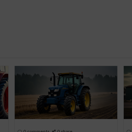
0 comments
0 share