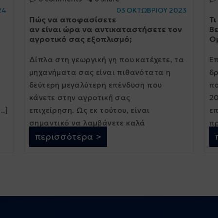
24
03 ΟΚΤΩΒΡΙΟΥ 2023
Πώς να αποφασίσετε
Τι
αν είναι ώρα να αντικαταστήσετε τον
Β
αγροτικό σας εξοπλισμό;
Ο
Δίπλα στη γεωργική γη που κατέχετε, τα
Επ
μηχανήματα σας είναι πιθανότατα η
δρ
δεύτερη μεγαλύτερη επένδυση που
πα
κάνετε στην αγροτική σας
20
.]
επιχείρηση. Ως εκ τούτου, είναι
επ
σημαντικό να λαμβάνετε καλά
πρ
ενημερωμένες αποφάσεις σχετικά με τη
περισσότερα >
συντήρηση και τη διαχείρισή τους. Για να
[...]