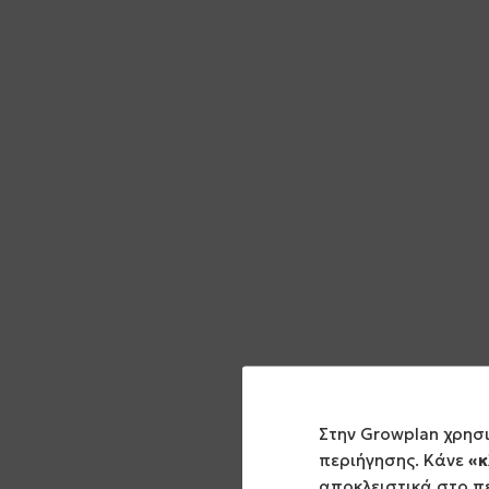
Στην Growplan χρησ
περιήγησης. Κάνε
«κ
αποκλειστικά στο πε