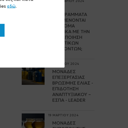
05 ΟΚΤΩΒΡΙΟΥ 2024
kies
εδώ
.
ΠΟΙΑ
ΠΡΟΓΡΆΜΜΑΤΑ
ΑΝΑΜΈΝΟΝΤΑΙ
ΣΎΝΤΟΜΑ
ΣΧΕΤΙΚΆ ΜΕ ΤΗΝ
ΜΕΤΑΠΟΊΗΣΗ
ΑΓΡΟΤΙΚΏΝ
ΠΡΟΪΌΝΤΩΝ;
25 ΑΠΡΙΛΙΟΥ 2024
ΜΟΝΆΔΕΣ
ΕΠΕΞΕΡΓΑΣΊΑΣ
ΒΡΏΣΙΜΗΣ ΕΛΙΆΣ -
ΕΠΙΔΌΤΗΣΗ
ΑΝΑΠΤΥΞΙΑΚΟΎ –
ΕΣΠΑ - LEADER
19 ΜΑΡΤΙΟΥ 2024
ΜΟΝΆΔΕΣ